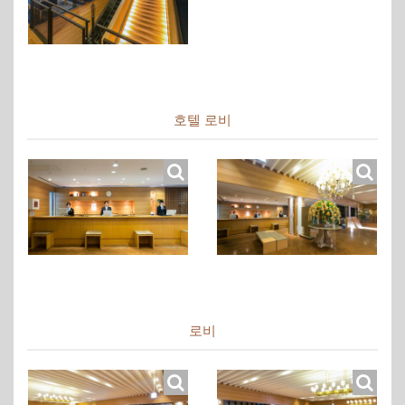
호텔 로비
로비