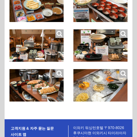
이와키 워싱턴호텔 〒970-8026
고객지원 & 자주 묻는 질문
후쿠시마현 이와키시 타이라아자
사이트 맵