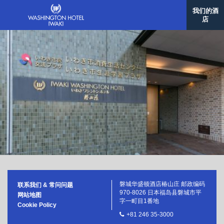
佐世保华盛顿酒店
我们的酒
格拉斯丽那霸酒店
店
韩国/首尔
格拉斯丽首尔酒店
台湾/台北
格拉斯丽台北饭店
磐城华盛顿酒店椿山庄 邮政编码
联系我们 & 常问问题
970-8026 日本福岛县磐城市平
网站地图
字一町目1番地
Cookie Policy
+81 246 35-3000